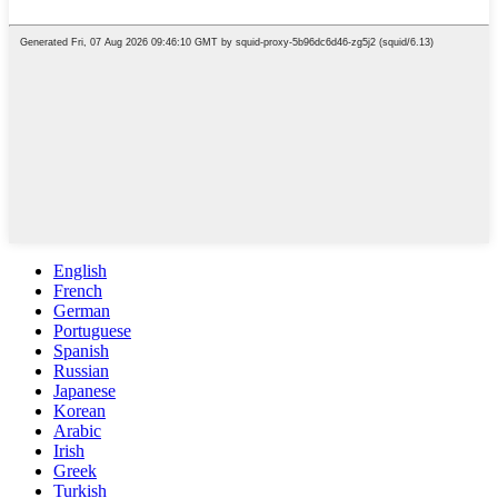
English
French
German
Portuguese
Spanish
Russian
Japanese
Korean
Arabic
Irish
Greek
Turkish