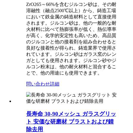
ZrO265～66%を含むジルコン砂は、その耐
溶融性（融点2500℃以上）から、鋳造工場
において鉄金属の鋳造材料として直接使用
されます。ジルコン砂は、他の一般的な耐
火材料に比べて熱膨張率が低く、熱伝導率
が高く、化学的安定性も高いため、高品質
のジルコンと他の接着剤を組み合わせると
良好な接着性が得られ、鋳造業界で使用さ
れています。ジルコン砂はガラス窯のレン
ガとしても使用されます。ジルコン砂やジ
ルコン粉末は、他の耐火材料と混合するこ
とで、他の用途にも使用できます。
問い合わせ
詳細
長寿命 30-90メッシュ ガラスグリッ
ト 安価な研磨材 ブラストおよび錆
除去用