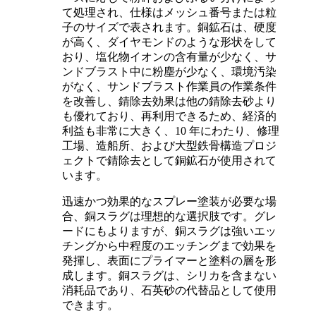
て処理され、仕様はメッシュ番号または粒
子のサイズで表されます。銅鉱石は、硬度
が高く、ダイヤモンドのような形状をして
おり、塩化物イオンの含有量が少なく、サ
ンドブラスト中に粉塵が少なく、環境汚染
がなく、サンドブラスト作業員の作業条件
を改善し、錆除去効果は他の錆除去砂より
も優れており、再利用できるため、経済的
利益も非常に大きく、10 年にわたり、修理
工場、造船所、および大型鉄骨構造プロジ
ェクトで錆除去として銅鉱石が使用されて
います。
迅速かつ効果的なスプレー塗装が必要な場
合、銅スラグは理想的な選択肢です。グレ
ードにもよりますが、銅スラグは強いエッ
チングから中程度のエッチングまで効果を
発揮し、表面にプライマーと塗料の層を形
成します。銅スラグは、シリカを含まない
消耗品であり、石英砂の代替品として使用
できます。