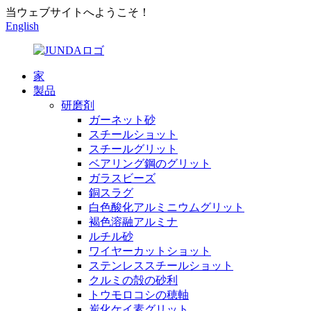
当ウェブサイトへようこそ！
English
家
製品
研磨剤
ガーネット砂
スチールショット
スチールグリット
ベアリング鋼のグリット
ガラスビーズ
銅スラグ
白色酸化アルミニウムグリット
褐色溶融アルミナ
ルチル砂
ワイヤーカットショット
ステンレススチールショット
クルミの殻の砂利
トウモロコシの穂軸
炭化ケイ素グリット