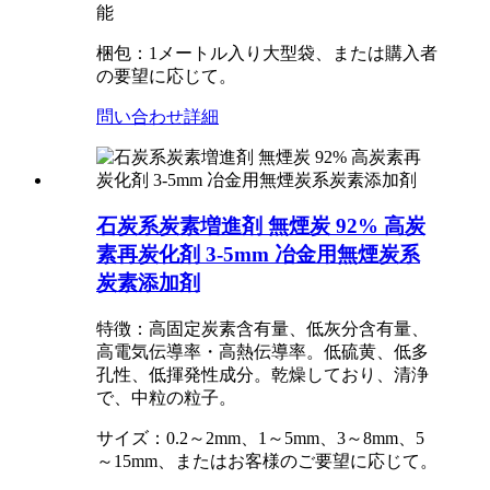
能
梱包：1メートル入り大型袋、または購入者
の要望に応じて。
問い合わせ
詳細
石炭系炭素増進剤 無煙炭 92% 高炭
素再炭化剤 3-5mm 冶金用無煙炭系
炭素添加剤
特徴：高固定炭素含有量、低灰分含有量、
高電気伝導率・高熱伝導率。低硫黄、低多
孔性、低揮発性成分。乾燥しており、清浄
で、中粒の粒子。
サイズ：0.2～2mm、1～5mm、3～8mm、5
～15mm、またはお客様のご要望に応じて。