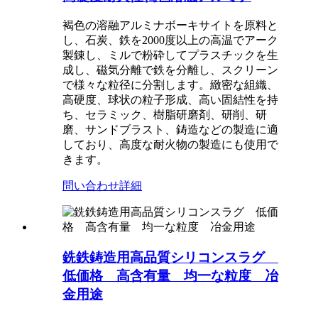
褐色の溶融アルミナボーキサイトを原料と
し、石炭、鉄を2000度以上の高温でアーク
製錬し、ミルで粉砕してプラスチックを生
成し、磁気分離で鉄を分離し、スクリーン
で様々な粒径に分割します。緻密な組織、
高硬度、球状の粒子形成、高い固結性を持
ち、セラミック、樹脂研磨剤、研削、研
磨、サンドブラスト、鋳造などの製造に適
しており、高度な耐火物の製造にも使用で
きます。
問い合わせ
詳細
銑鉄鋳造用高品質シリコンスラグ
低価格 高含有量 均一な粒度 冶
金用途