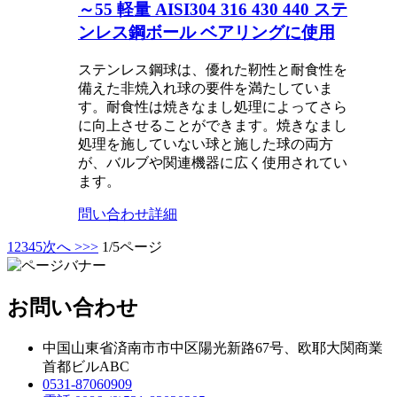
～55 軽量 AISI304 316 430 440 ステ
ンレス鋼ボール ベアリングに使用
ステンレス鋼球は、優れた靭性と耐食性を
備えた非焼入れ球の要件を満たしていま
す。耐食性は焼きなまし処理によってさら
に向上させることができます。焼きなまし
処理を施していない球と施した球の両方
が、バルブや関連機器に広く使用されてい
ます。
問い合わせ
詳細
1
2
3
4
5
次へ >
>>
1/5ページ
お問い合わせ
中国山東省済南市市中区陽光新路67号、欧耶大関商業
首都ビルABC
0531-87060909