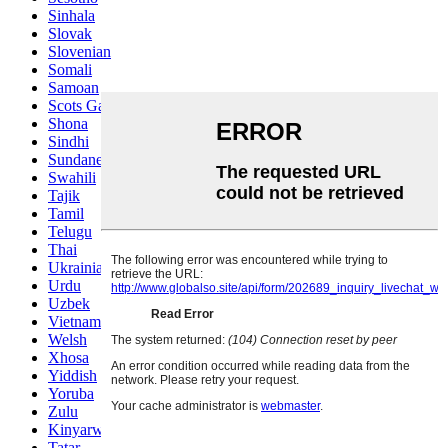
Sinhala
Slovak
Slovenian
Somali
Samoan
Scots Gaelic
Shona
Sindhi
Sundanese
Swahili
Tajik
Tamil
Telugu
Thai
Ukrainian
Urdu
Uzbek
Vietnamese
Welsh
Xhosa
Yiddish
Yoruba
Zulu
Kinyarwanda
Tatar