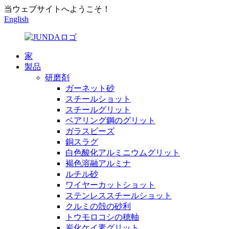
当ウェブサイトへようこそ！
English
家
製品
研磨剤
ガーネット砂
スチールショット
スチールグリット
ベアリング鋼のグリット
ガラスビーズ
銅スラグ
白色酸化アルミニウムグリット
褐色溶融アルミナ
ルチル砂
ワイヤーカットショット
ステンレススチールショット
クルミの殻の砂利
トウモロコシの穂軸
炭化ケイ素グリット