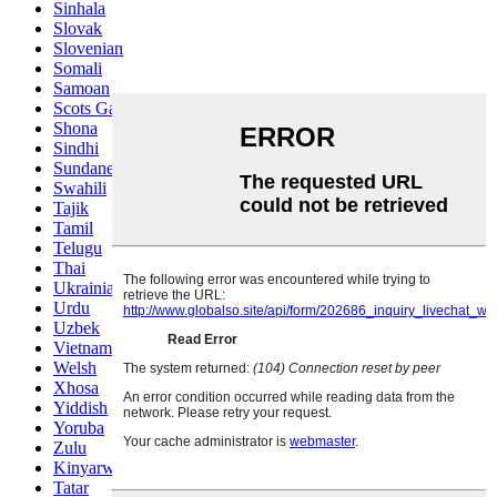
Sinhala
Slovak
Slovenian
Somali
Samoan
Scots Gaelic
Shona
Sindhi
Sundanese
Swahili
Tajik
Tamil
Telugu
Thai
Ukrainian
Urdu
Uzbek
Vietnamese
Welsh
Xhosa
Yiddish
Yoruba
Zulu
Kinyarwanda
Tatar