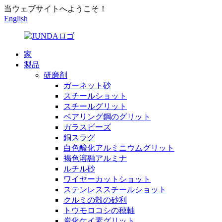
当ウェブサイトへようこそ！
English
家
製品
研磨剤
ガーネット砂
スチールショット
スチールグリット
ベアリング鋼のグリット
ガラスビーズ
銅スラグ
白色酸化アルミニウムグリット
褐色溶融アルミナ
ルチル砂
ワイヤーカットショット
ステンレススチールショット
クルミの殻の砂利
トウモロコシの穂軸
炭化ケイ素グリット