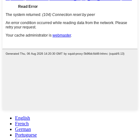
English
French
German
Portuguese