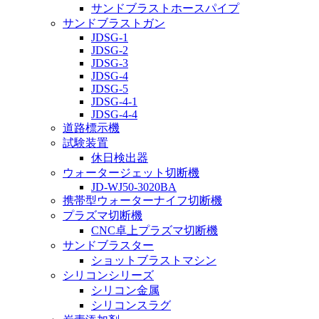
サンドブラストホースパイプ
サンドブラストガン
JDSG-1
JDSG-2
JDSG-3
JDSG-4
JDSG-5
JDSG-4-1
JDSG-4-4
道路標示機
試験装置
休日検出器
ウォータージェット切断機
JD-WJ50-3020BA
携帯型ウォーターナイフ切断機
プラズマ切断機
CNC卓上プラズマ切断機
サンドブラスター
ショットブラストマシン
シリコンシリーズ
シリコン金属
シリコンスラグ