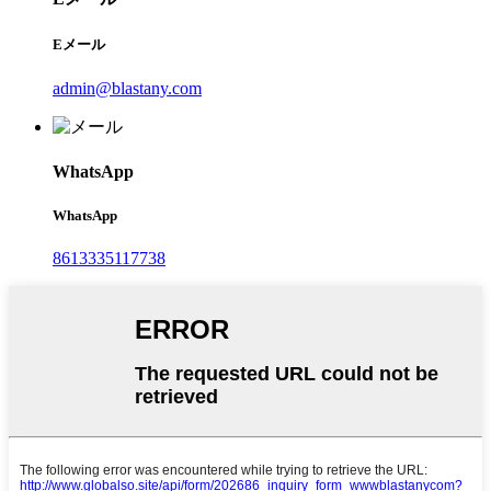
Eメール
admin@blastany.com
WhatsApp
WhatsApp
8613335117738