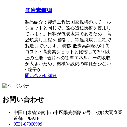
低炭素鋼弾
製品紹介：製造工程は国家規格のスチール
ショットと同じで、遠心造粒技術を使用し
ています。原料が低炭素鋼であるため、高
温焼戻し工程を省略し、等温焼戻し工程で
製造しています。 特徴 低炭素鋼粒の利点
コスト • 高炭素ショットと比較して20%以
上の性能 • 破片への衝撃エネルギーの吸収
が大きいため、機械や設備の摩耗が少ない
• 粒子が...
問い合わせ
詳細
お問い合わせ
中国山東省済南市市中区陽光新路67号、欧耶大関商業
首都ビルABC
0531-87060909