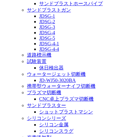
サンドブラストホースパイプ
サンドブラストガン
JDSG-1
JDSG-2
JDSG-3
JDSG-4
JDSG-5
JDSG-4-1
JDSG-4-4
道路標示機
試験装置
休日検出器
ウォータージェット切断機
JD-WJ50-3020BA
携帯型ウォーターナイフ切断機
プラズマ切断機
CNC卓上プラズマ切断機
サンドブラスター
ショットブラストマシン
シリコンシリーズ
シリコン金属
シリコンスラグ