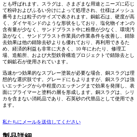
とも呼ばれます。スラグは、さまざまな用途とニーズに応じ
て粉砕およびふるい分けによって処理され、仕様はメッシュ
番号または粒子のサイズで表されます。銅鉱石は、硬度が高
く、ダイヤモンドのような形状をしており、塩化物イオンの
含有量が少なく、サンドブラスト中に粉塵が少なく、環境汚
染がなく、サンドブラスト作業員の作業条件を改善し、錆除
去効果は他の錆除去砂よりも優れており、再利用できるた
め、経済的利益も非常に大きく、10 年にわたり、修理工
場、造船所、および大型鉄骨構造プロジェクトで錆除去とし
て銅鉱石が使用されています。
迅速かつ効果的なスプレー塗装が必要な場合、銅スラグは理
想的な選択肢です。グレードにもよりますが、銅スラグは強
いエッチングから中程度のエッチングまで効果を発揮し、表
面にプライマーと塗料の層を形成します。銅スラグは、シリ
カを含まない消耗品であり、石英砂の代替品として使用でき
ます。
私たちにメールを送信してください
製品詳細