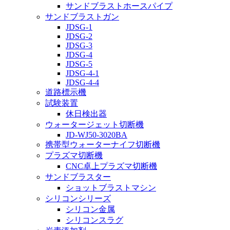
サンドブラストホースパイプ
サンドブラストガン
JDSG-1
JDSG-2
JDSG-3
JDSG-4
JDSG-5
JDSG-4-1
JDSG-4-4
道路標示機
試験装置
休日検出器
ウォータージェット切断機
JD-WJ50-3020BA
携帯型ウォーターナイフ切断機
プラズマ切断機
CNC卓上プラズマ切断機
サンドブラスター
ショットブラストマシン
シリコンシリーズ
シリコン金属
シリコンスラグ