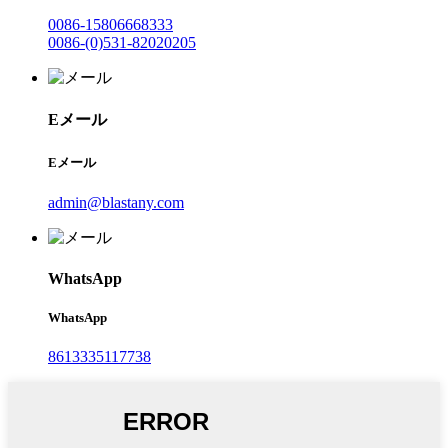
0086-15806668333
0086-(0)531-82020205
Eメール
Eメール
admin@blastany.com
WhatsApp
WhatsApp
8613335117738