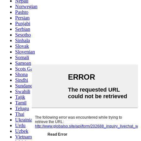
Nepali
Norwegian
Pashto
Persian
Punjabi
Serbian
Sesotho
Sinhala
Slovak
Slovenian
Somali
Samoan
Scots Gaelic
Shona
Sindhi
Sundanese
Swahili
Tajik
Tamil
Telugu
Thai
Ukrainian
Urdu
Uzbek
Vietnamese