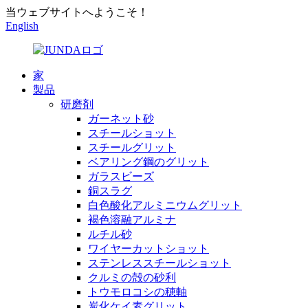
当ウェブサイトへようこそ！
English
家
製品
研磨剤
ガーネット砂
スチールショット
スチールグリット
ベアリング鋼のグリット
ガラスビーズ
銅スラグ
白色酸化アルミニウムグリット
褐色溶融アルミナ
ルチル砂
ワイヤーカットショット
ステンレススチールショット
クルミの殻の砂利
トウモロコシの穂軸
炭化ケイ素グリット