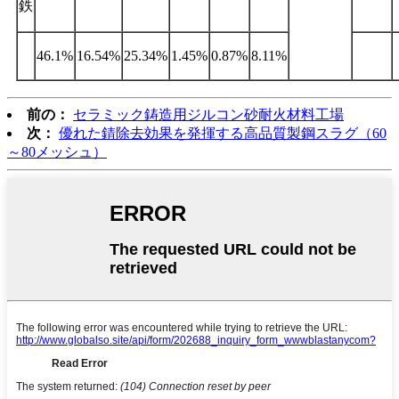
鉄
46.1%
16.54%
25.34%
1.45%
0.87%
8.11%
前の：
セラミック鋳造用ジルコン砂耐火材料工場
次：
優れた錆除去効果を発揮する高品質製鋼スラグ（60
～80メッシュ）