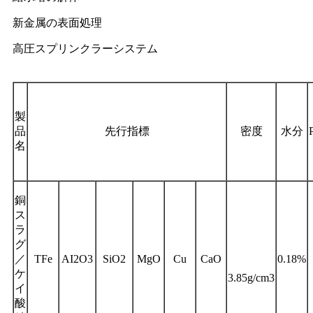
新金属の表面処理
高圧スプリンクラーシステム
製
品
先行指標
密度
水分
名
銅
ス
ラ
グ
／
TFe
AI2O3
SiO2
MgO
Cu
CaO
0.18%
ケ
3.85g/cm3
イ
酸