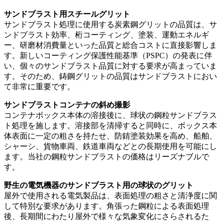
サンドブラスト用スチールグリット
サンドブラスト処理に使用する炭素鋼グリットの品質は、サ
ンドブラスト効率、桁コーティング、塗装、運動エネルギ
ー、研磨材消費量といった品質と総合コストに直接影響しま
す。新しいコーティング保護性能基準（PSPC）の発表に伴
い、個々のサンドブラスト品質に対する要求が高まっていま
す。そのため、鋳鋼グリットの品質はサンドブラストにおい
て非常に重要です。
サンドブラストコンテナの斜め撮影
コンテナボックス本体の溶接後に、球状の鋼粒サンドブラス
ト処理を施します。溶接部を清掃すると同時に、ボックス本
体表面に一定の粗さを持たせ、防錆塗装効果を高め、船舶、
シャーシ、貨物車両、鉄道車両などとの長期使用を可能にし
ます。当社の鋼粒サンドブラストの価格はリーズナブルで
す。
野生の電気機器のサンドブラスト用の球状のグリット
屋外で使用される電気製品は、表面処理の粗さと清浄度に関
して特別な要求があります。角張った鋼粒による表面処理
後、長期間にわたり屋外で様々な気象変化にさらされるた