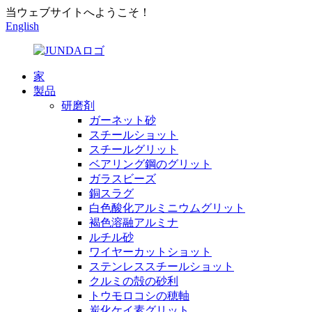
当ウェブサイトへようこそ！
English
家
製品
研磨剤
ガーネット砂
スチールショット
スチールグリット
ベアリング鋼のグリット
ガラスビーズ
銅スラグ
白色酸化アルミニウムグリット
褐色溶融アルミナ
ルチル砂
ワイヤーカットショット
ステンレススチールショット
クルミの殻の砂利
トウモロコシの穂軸
炭化ケイ素グリット