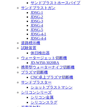
サンドブラストホースパイプ
サンドブラストガン
JDSG-1
JDSG-2
JDSG-3
JDSG-4
JDSG-5
JDSG-4-1
JDSG-4-4
道路標示機
試験装置
休日検出器
ウォータージェット切断機
JD-WJ50-3020BA
携帯型ウォーターナイフ切断機
プラズマ切断機
CNC卓上プラズマ切断機
サンドブラスター
ショットブラストマシン
シリコンシリーズ
シリコン金属
シリコンスラグ