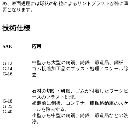
め、表面処理には球状の砂粒によるサンドブラストが特に重
要となります。
技術仕様
SAE
応用
中型から大型の鋳鋼、鋳鉄、鍛造品、鋼板、
G-12
G-14
ゴム接着加工品のブラスト処理／スケール除
G-16
去。
石材の切断・研磨、ゴムが付着したワークピ
ースのブラスト処理。
G-18
塗装前に鋼板、コンテナ、船舶格納庫のスケ
G-25
ールを除去する。
G-40
小型から中型の鋳鋼、鋳鉄、鍛造品などの洗
浄。