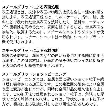
スチールグリットによる表面処理
表面処理とは、洗浄や表面の物理的改質を含む一連の作業を
指します。表面処理工程では、ミルスケール、汚れ、錆、塗
料などで覆われた金属表面を洗浄したり、塗料やコーティン
グの密着性を高めるために表面を粗くするなど、金属表面を
物理的に改質するために、スチールショットやグリットが使
用されます。スチールショットは一般的にショットブラスト
機で使用されます。
スチールグリットによる石材切断
鋼製の研磨材は、花崗岩などの硬い石を切断する際に使用さ
れます。この研磨材は、花崗岩の塊を薄いスライスに切断す
る大型の多刃切断機で使用されます。
スチールグリットショットピーニング
ショットピーニングとは、金属表面に硬いショット粒子を繰
り返し衝突させる加工法です。この複数回の衝突により金属
表面に変形が生じますが、同時に金属部品の耐久性も向上し
ます。この加工法で使用されるショット粒子は、角張った形
状ではなく球状のものです。これは、球状のショット粒子の
方が、衝突による破損に対してより耐性があるためです。