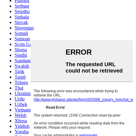
Punjabi
Serbian
Sesotho
Sinhala
Slovak
Slovenian
Somali
Samoan
Scots Gaelic
Shona
Sindhi
Sundanese
Swahili
Tajik
Tamil
Telugu
Thai
Ukrainian
Urdu
Uzbek
Vietnamese
Welsh
Xhosa
Yiddish
Yoruba