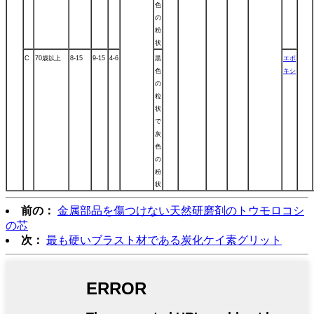
色
の
粉
状
C
70歳以上
8-15
9-15
4-6
黒
エポ
色
キシ
の
粒
状
で
灰
色
の
粉
状
前の：
金属部品を傷つけない天然研磨剤のトウモロコシ
の芯
次：
最も硬いブラスト材である炭化ケイ素グリット