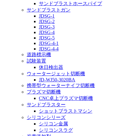
サンドブラストホースパイプ
サンドブラストガン
JDSG-1
JDSG-2
JDSG-3
JDSG-4
JDSG-5
JDSG-4-1
JDSG-4-4
道路標示機
試験装置
休日検出器
ウォータージェット切断機
JD-WJ50-3020BA
携帯型ウォーターナイフ切断機
プラズマ切断機
CNC卓上プラズマ切断機
サンドブラスター
ショットブラストマシン
シリコンシリーズ
シリコン金属
シリコンスラグ