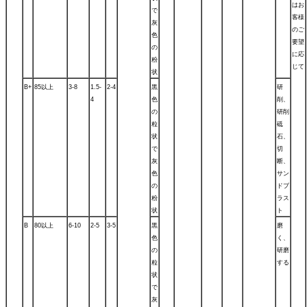
はお
で
客様
灰
のご
色
要望
の
に応
粉
じて
状
B+
85以上
3-8
1.5-
2-4
黒
研
4
色
削、
の
研削
粒
砥
状
石、
で
切
灰
断、
色
サン
の
ドブ
粉
ラス
状
ト
B
80以上
6-10
2-5
3-5
黒
磨
色
く、
の
研磨
粒
する
状
で
灰