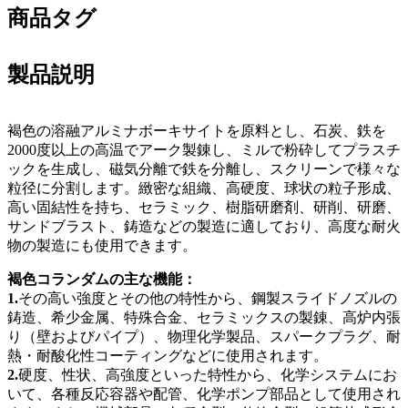
商品タグ
製品説明
褐色の溶融アルミナボーキサイトを原料とし、石炭、鉄を
2000度以上の高温でアーク製錬し、ミルで粉砕してプラスチ
ックを生成し、磁気分離で鉄を分離し、スクリーンで様々な
粒径に分割します。緻密な組織、高硬度、球状の粒子形成、
高い固結性を持ち、セラミック、樹脂研磨剤、研削、研磨、
サンドブラスト、鋳造などの製造に適しており、高度な耐火
物の製造にも使用できます。
褐色コランダムの主な機能：
1.
その高い強度とその他の特性から、鋼製スライドノズルの
鋳造、希少金属、特殊合金、セラミックスの製錬、高炉内張
り（壁およびパイプ）、物理化学製品、スパークプラグ、耐
熱・耐酸化性コーティングなどに使用されます。
2.
硬度、性状、高強度といった特性から、化学システムにお
いて、各種反応容器や配管、化学ポンプ部品として使用され