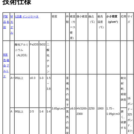
技術仕様
P
製
M
L
読書
インジケータ
密度
外
硬度
微小硬度
融点
最高
かさ密度
応用
サイ
品
名
モ
観
（モ
（℃）
温度
（g/cm³）
ズ
前
デ
ース
（℃）
ル
硬
度）
酸化アルミ
Fe2O3
SiO2
二
ニウム
酸
B
茶
（AL2O3）
化
色
融
チ
合
ア
タ
ルミ
ン
ナ
A+
95以上
≤0.3
1-3
1.5
茶
耐火
～
褐
材
3.8
色
料、
の
精密
16
粒
鋳造
ポン
子
3.85g/cm3
≥9.0
HV2200-
2250
1900
1.75～
ド～
A
90以上
2-5
1-4
1-4
黒
磨
2300
1.95g/cm3
325
色
く、
ポン
の
研磨
ド、
粒
する
また
状