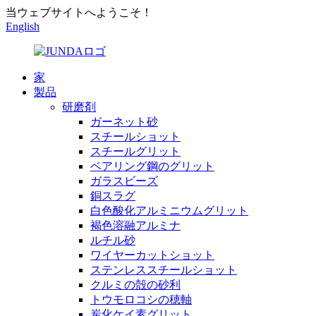
当ウェブサイトへようこそ！
English
家
製品
研磨剤
ガーネット砂
スチールショット
スチールグリット
ベアリング鋼のグリット
ガラスビーズ
銅スラグ
白色酸化アルミニウムグリット
褐色溶融アルミナ
ルチル砂
ワイヤーカットショット
ステンレススチールショット
クルミの殻の砂利
トウモロコシの穂軸
炭化ケイ素グリット