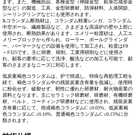
ます。また、機械部品、各種金型（伸線金型、鉛筆芯成形金
型など）の製造、工具、金型研磨材、防弾材料、人体関節、
シーリングリングなどにも使用されます。
3.
コランダム断熱材は、コランダム軽量レンガ、コランダム
中空ボール、繊維製品など、さまざまな高温炉の壁や上部に
使用され、断熱効果があります。エメリー粒度砂は、人工エ
メリーブロックから作られ、ローラー、ボールグラインダ
ー、バーマークなどの設備を使用して加工され、粒度はF8
～F325です。主に研磨、研削、工業用研削などに使用さ
れ、顧客の要求に応じて洗浄、酸洗などの加工も可能で、顧
客のさまざまなニーズに対応します。
低炭素褐色コランダムは、炉で焼成し、特殊な再処理工程を
経て、褐色コランダム中の残留炭素含有量を低減し、使用時
に粉化せず、破裂せず、靭性に優れた研磨材、耐火物産業の
原料となります。主にセラミック研磨材、研磨材、有機研磨
材、ベルト、コーティング研磨材などに使用され、残留炭素
含有量に応じて、焼成褐色コランダムC ≤0.05%、低炭素褐
色コランダムC ≤0.10%、普通褐色コランダムC ≤0.15%に分
類されます。