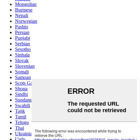
Mongolian
Burmese
Nepali
Norwegian
Pashto
Persian
Punjabi
Serbian
Sesotho
Sinhala
Slovak
Slovenian
Somali
Samoan
Scots Gaelic
Shona
Sindhi
Sundanese
Swahili
Tajik
Tamil
Telugu
Thai
Ukrainian
Urdu