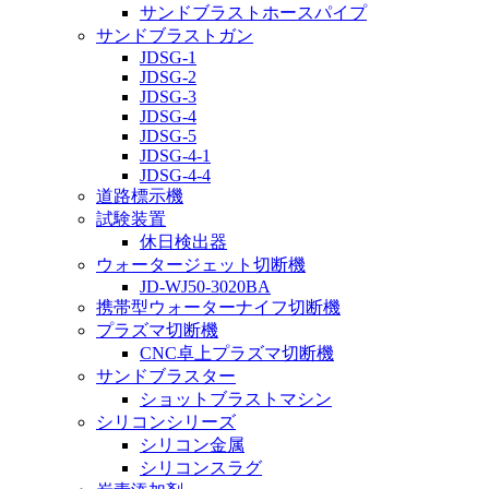
サンドブラストホースパイプ
サンドブラストガン
JDSG-1
JDSG-2
JDSG-3
JDSG-4
JDSG-5
JDSG-4-1
JDSG-4-4
道路標示機
試験装置
休日検出器
ウォータージェット切断機
JD-WJ50-3020BA
携帯型ウォーターナイフ切断機
プラズマ切断機
CNC卓上プラズマ切断機
サンドブラスター
ショットブラストマシン
シリコンシリーズ
シリコン金属
シリコンスラグ