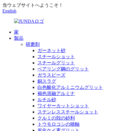
当ウェブサイトへようこそ！
English
家
製品
研磨剤
ガーネット砂
スチールショット
スチールグリット
ベアリング鋼のグリット
ガラスビーズ
銅スラグ
白色酸化アルミニウムグリット
褐色溶融アルミナ
ルチル砂
ワイヤーカットショット
ステンレススチールショット
クルミの殻の砂利
トウモロコシの穂軸
炭化ケイ素グリット