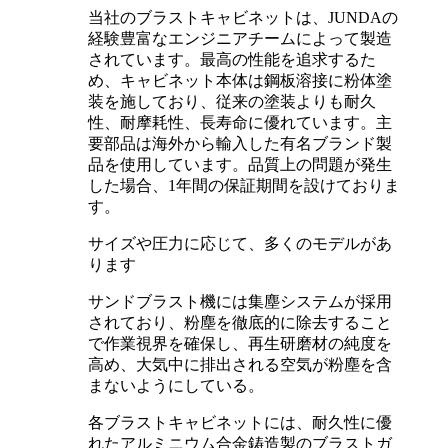
当社のブラストキャビネットは、JUNDAの
経験豊富なエンジニアチームによって製造
されています。最高の性能を追求するた
め、キャビネット本体は鋼板溶接に粉体塗
装を施しており、従来の塗装よりも耐久
性、耐摩耗性、長寿命に優れています。主
要部品は海外から輸入した有名ブランド製
品を使用しています。品質上の問題が発生
した場合、1年間の保証期間を設けておりま
す。
サイズや圧力に応じて、多くのモデルがあ
ります
サンドブラスト機には集塵システムが採用
されており、粉塵を徹底的に除去すること
で作業視界を確保し、再生研磨材の純度を
高め、大気中に排出される空気が粉塵を含
まないようにしている。
各ブラストキャビネットには、耐久性に優
れたアルミニウム合金鋳造製のブラストガ