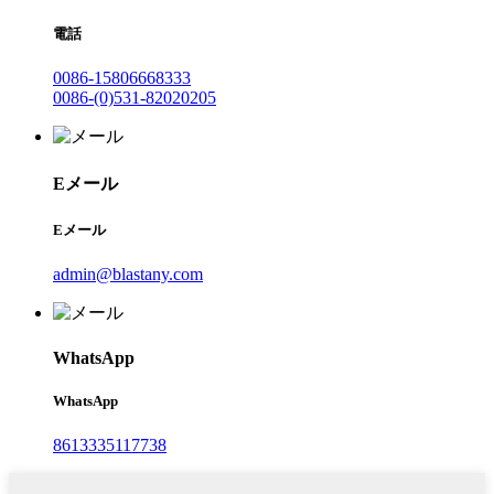
電話
0086-15806668333
0086-(0)531-82020205
Eメール
Eメール
admin@blastany.com
WhatsApp
WhatsApp
8613335117738