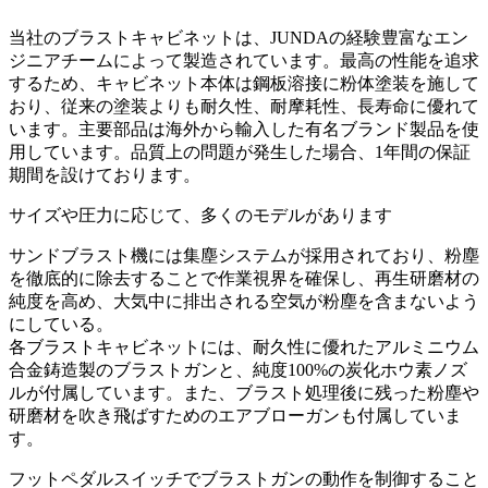
当社のブラストキャビネットは、JUNDAの経験豊富なエン
ジニアチームによって製造されています。最高の性能を追求
するため、キャビネット本体は鋼板溶接に粉体塗装を施して
おり、従来の塗装よりも耐久性、耐摩耗性、長寿命に優れて
います。主要部品は海外から輸入した有名ブランド製品を使
用しています。品質上の問題が発生した場合、1年間の保証
期間を設けております。
サイズや圧力に応じて、多くのモデルがあります
サンドブラスト機には集塵システムが採用されており、粉塵
を徹底的に除去することで作業視界を確保し、再生研磨材の
純度を高め、大気中に排出される空気が粉塵を含まないよう
にしている。
各ブラストキャビネットには、耐久性に優れたアルミニウム
合金鋳造製のブラストガンと、純度100%の炭化ホウ素ノズ
ルが付属しています。また、ブラスト処理後に残った粉塵や
研磨材を吹き飛ばすためのエアブローガンも付属していま
す。
フットペダルスイッチでブラストガンの動作を制御すること