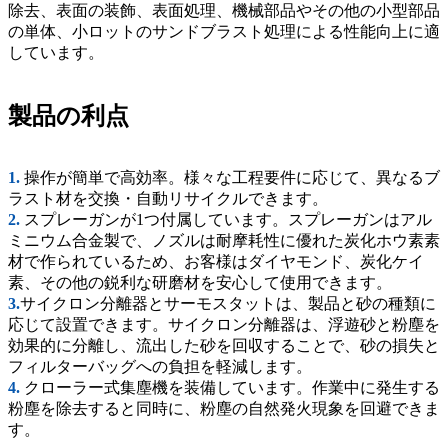
除去、表面の装飾、表面処理、機械部品やその他の小型部品
の単体、小ロットのサンドブラスト処理による性能向上に適
しています。
製品の利点
1.
操作が簡単で高効率。様々な工程要件に応じて、異なるブ
ラスト材を交換・自動リサイクルできます。
2.
スプレーガンが1つ付属しています。スプレーガンはアル
ミニウム合金製で、ノズルは耐摩耗性に優れた炭化ホウ素素
材で作られているため、お客様はダイヤモンド、炭化ケイ
素、その他の鋭利な研磨材を安心して使用できます。
3.
サイクロン分離器とサーモスタットは、製品と砂の種類に
応じて設置できます。サイクロン分離器は、浮遊砂と粉塵を
効果的に分離し、流出した砂を回収することで、砂の損失と
フィルターバッグへの負担を軽減します。
4.
クローラー式集塵機を装備しています。作業中に発生する
粉塵を除去すると同時に、粉塵の自然発火現象を回避できま
す。