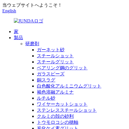
当ウェブサイトへようこそ！
English
家
製品
研磨剤
ガーネット砂
スチールショット
スチールグリット
ベアリング鋼のグリット
ガラスビーズ
銅スラグ
白色酸化アルミニウムグリット
褐色溶融アルミナ
ルチル砂
ワイヤーカットショット
ステンレススチールショット
クルミの殻の砂利
トウモロコシの穂軸
炭化ケイ素グリット