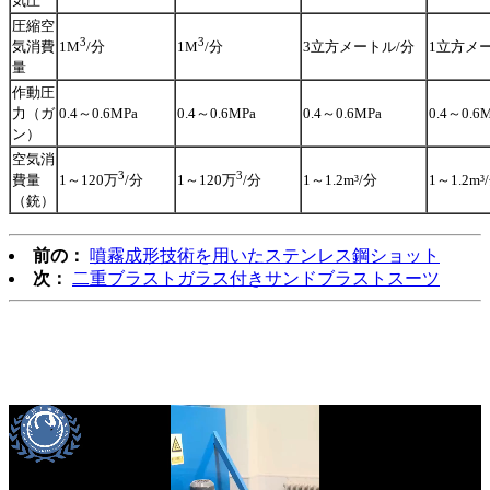
気圧
圧縮空
3
3
気消費
3立方メートル/分
1立方メ
1M
/分
1M
/分
量
作動圧
力（ガ
0.4～0.6MPa
0.4～0.6MPa
0.4～0.6MPa
0.4～0.6
ン）
空気消
3
3
費量
1～1.2m³/分
1～1.2m³
1～120万
/分
1～120万
/分
（銃）
前の：
噴霧成形技術を用いたステンレス鋼ショット
次：
二重ブラストガラス付きサンドブラストスーツ