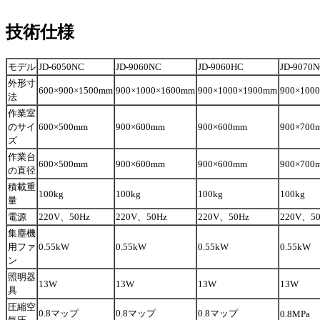
技術仕様
モデル
JD-6050NC
JD-9060NC
JD-9060HC
JD-9070
外形寸
600×900×1500mm
900×1000×1600mm
900×1000×1900mm
900×100
法
作業室
のサイ
600×500mm
900×600mm
900×600mm
900×700
ズ
作業台
600×500mm
900×600mm
900×600mm
900×700
の直径
積載重
100kg
100kg
100kg
100kg
量
電源
220V、50Hz
220V、50Hz
220V、50Hz
220V、50
集塵機
用ファ
0.55kW
0.55kW
0.55kW
0.55kW
ン
照明器
13W
13W
13W
13W
具
圧縮空
0.8マップ
0.8マップ
0.8マップ
0.8MPa