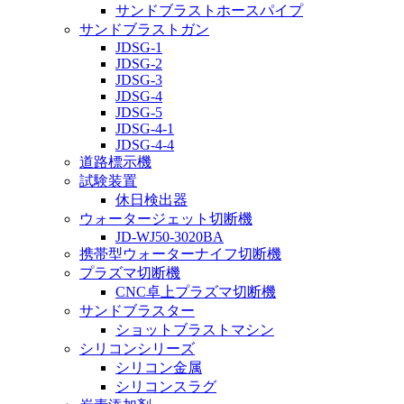
サンドブラストホースパイプ
サンドブラストガン
JDSG-1
JDSG-2
JDSG-3
JDSG-4
JDSG-5
JDSG-4-1
JDSG-4-4
道路標示機
試験装置
休日検出器
ウォータージェット切断機
JD-WJ50-3020BA
携帯型ウォーターナイフ切断機
プラズマ切断機
CNC卓上プラズマ切断機
サンドブラスター
ショットブラストマシン
シリコンシリーズ
シリコン金属
シリコンスラグ